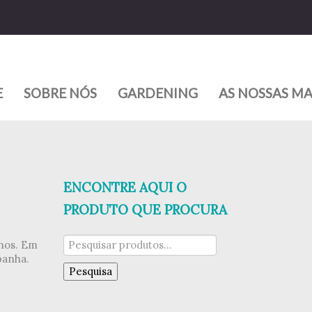
E
SOBRE NÓS
GARDENING
AS NOSSAS M
ENCONTRE AQUI O
PRODUTO QUE PROCURA
Pesquisar
enos. Em
por:
panha.
Pesquisa