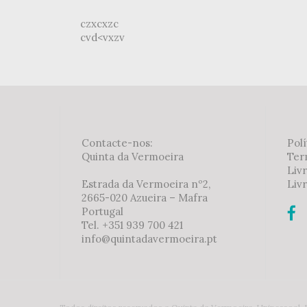
czxcxzc
cvd<vxzv
Contacte-nos:
Polí
Quinta da Vermoeira
Ter
Liv
Estrada da Vermoeira nº2,
Livr
2665-020 Azueira – Mafra
Portugal
Tel. +351 939 700 421
info@quintadavermoeira.pt