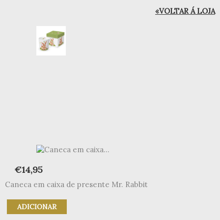
«VOLTAR Á LOJA
€
14,95
Caneca em caixa de presente Mr. Rabbit
Quantidade
ADICIONAR
de