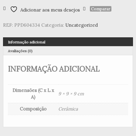
Caneca
em
Comparar
Adicionar aos meus desejos
caixa
de
REF:
PPD604334
Categoria:
Uncategorized
presente
Mr.
Rabbit
Informação adicional
Avaliações (0)
INFORMAÇÃO ADICIONAL
Dimensões (C x L x
9 × 9 × 9 cm
A)
Composição
Cerâmica