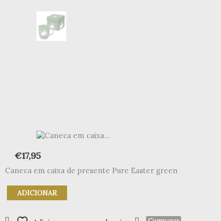
€
17,95
Caneca em caixa de presente Pure Easter green
Quantidade
ADICIONAR
de
Caneca
em
Comparar