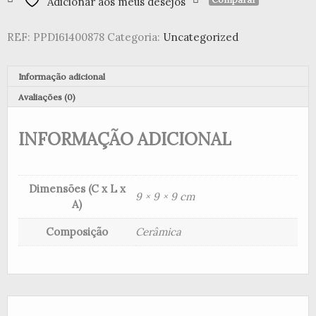
Adicionar aos meus desejos
caixa
de
REF:
PPD161400878
Categoria:
Uncategorized
presente
Pure
Easter
Informação adicional
green
Avaliações (0)
INFORMAÇÃO ADICIONAL
Dimensões (C x L x
9 × 9 × 9 cm
A)
Composição
Cerâmica