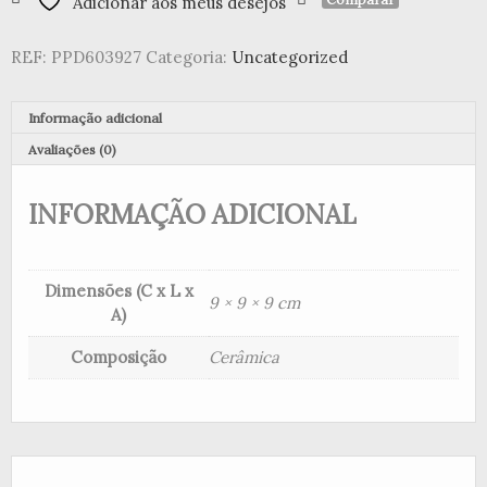
Adicionar aos meus desejos
caixa
de
REF:
PPD603927
Categoria:
Uncategorized
presente
The
Jungle
Informação adicional
Real
Gold
Avaliações (0)
INFORMAÇÃO ADICIONAL
Dimensões (C x L x
9 × 9 × 9 cm
A)
Composição
Cerâmica