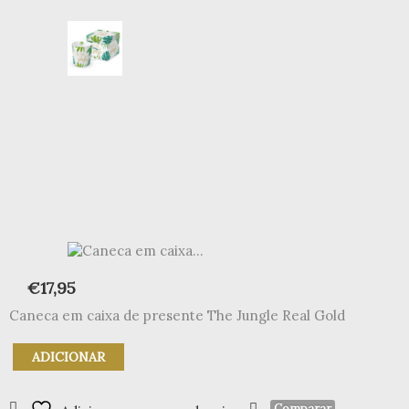
€
17,95
Caneca em caixa de presente The Jungle Real Gold
Quantidade
ADICIONAR
de
Caneca
em
Comparar