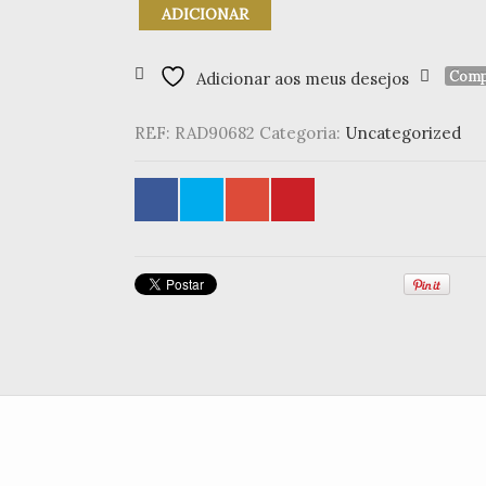
Quantidade
ADICIONAR
de
Casinha
Tea-
Comp
Adicionar aos meus desejos
light
tijolos
REF:
RAD90682
Categoria:
Uncategorized
pq.