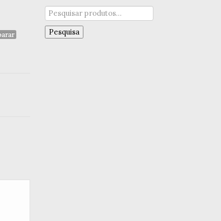
Pesquisar
por:
Pesquisa
arar