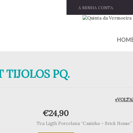
A MINHA CONTA
HOM
 TIJOLOS PQ.
«VOLTAR
€
24,90
Tea Ligth Porcelana “Casinha – Brick House”