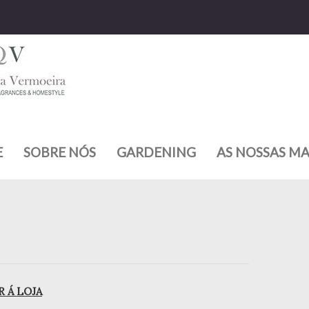
E
SOBRE NÓS
GARDENING
AS NOSSAS M
 Á LOJA