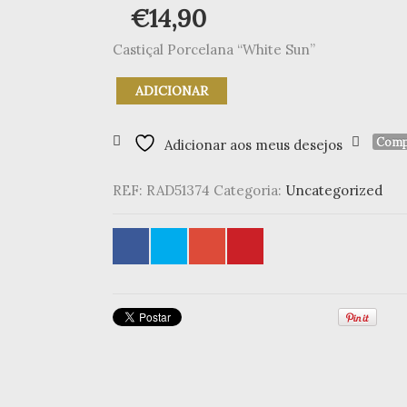
€
14,90
Castiçal Porcelana “White Sun”
Quantidade
ADICIONAR
de
Castiçal
Porcelana
Comp
Adicionar aos meus desejos
"White
Sun"
REF:
RAD51374
Categoria:
Uncategorized