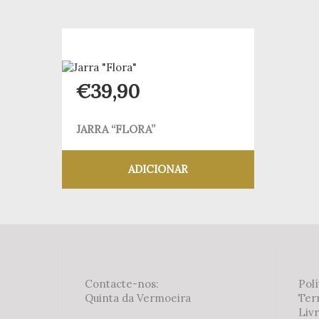
Adicionar aos meus desejos
€
39,90
JARRA “FLORA”
ADICIONAR
Adicionar aos meus desejos
Contacte-nos:
Polí
Quinta da Vermoeira
Ter
Liv