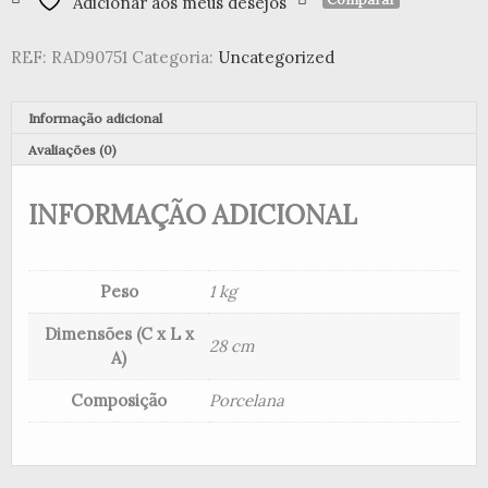
Adicionar aos meus desejos
mesa
Floresta
REF:
RAD90751
Categoria:
Uncategorized
de
inverno
Informação adicional
Avaliações (0)
INFORMAÇÃO ADICIONAL
Peso
1 kg
Dimensões (C x L x
28 cm
A)
Composição
Porcelana