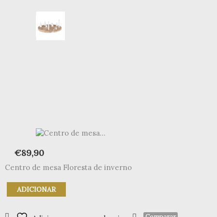
€
89,90
Centro de mesa Floresta de inverno
Quantidade
ADICIONAR
de
Centro
de
Comparar