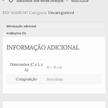
Adicionar aos meus desejos
"Sometimes
It's
REF:
RAD15397
Categoria:
Uncategorized
The
Little..."
Informação adicional
Avaliações (0)
INFORMAÇÃO ADICIONAL
Dimensões (C x L x
12 × 11 cm
A)
Composição
Porcelana