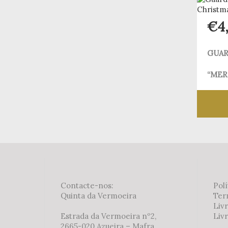
€
4
GUAR
“MERR
Contacte-nos:
Polí
Quinta da Vermoeira
Ter
Liv
Estrada da Vermoeira nº2,
Livr
2665-020 Azueira – Mafra