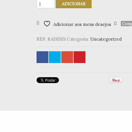
Quantidade
ADICIONAR
de
Corações
em
Comp
Adicionar aos meus desejos
Pedra
(Multicor)
(set
REF:
RAD15151
Categoria:
Uncategorized
4)