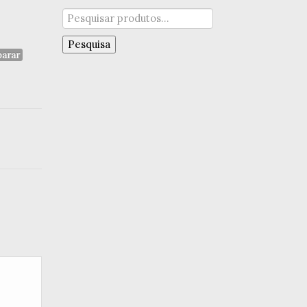
Pesquisar
por:
Pesquisa
arar