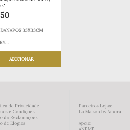
,50
DANAPOS 33X33CM
Y...
ADICIONAR
Adicionar aos meus desejos
tica de Privacidade
Parceiros Lojas:
mos e Condições
La Maison by Amora
ro de Reclamações
o de Elogios
Apoio:
ANPME