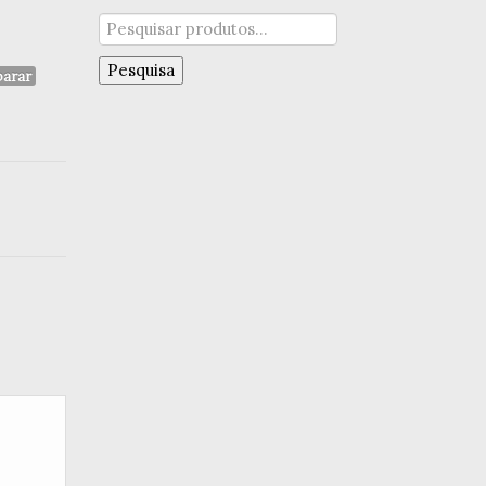
Pesquisar
por:
Pesquisa
arar