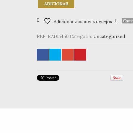
Quantidade
ADICIONAR
de
Cuador
PQ.
Comp
Adicionar aos meus desejos
REF:
RAD15450
Categoria:
Uncategorized