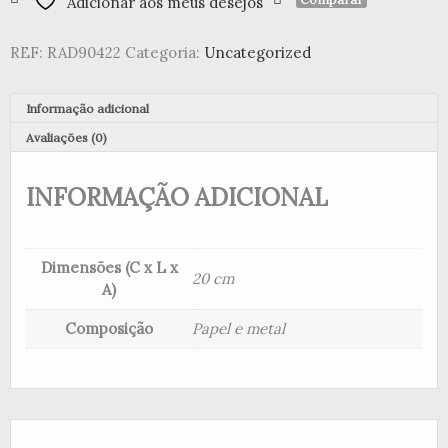
Adicionar aos meus desejos
Papel
e
REF:
RAD90422
Categoria:
Uncategorized
Metal
(Set
2
Informação adicional
)
Avaliações (0)
INFORMAÇÃO ADICIONAL
Dimensões (C x L x
20 cm
A)
Composição
Papel e metal