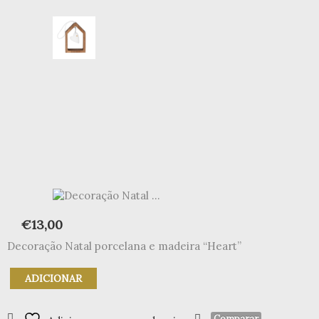
€
13,00
Decoração Natal porcelana e madeira “Heart”
Quantidade
ADICIONAR
de
Decoração
Natal
Comparar