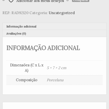
Adicionar aos meus desejos
porcelana
e
REF:
RAD92120
Categoria:
Uncategorized
madeira
"Heart"
Informação adicional
Avaliações (0)
INFORMAÇÃO ADICIONAL
Dimensões (C x L x
5 × 7 × 2 cm
A)
Composição
Porcelana