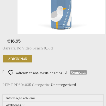
€
16,95
Garrafa De Vidro Beach 0,55cl
Quantidade
ADICIONAR
de
Garrafa
De
Comparar
Adicionar aos meus desejos
Vidro
Beach
REF:
PPD604035
Categoria:
Uncategorized
0,55cl
Informação adicional
Avaliações (0)