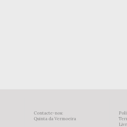
Contacte-nos:
Polí
Quinta da Vermoeira
Ter
Liv