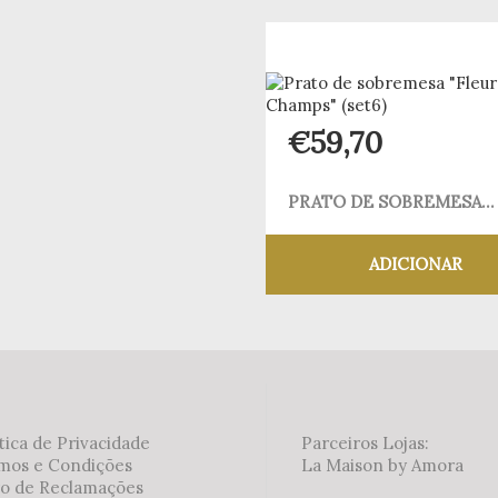
Adicionar aos meus desejos
€
59,70
PRATO DE SOBREMESA...
ADICIONAR
Adicionar aos meus
tica de Privacidade
Parceiros Lojas:
mos e Condições
La Maison by Amora
ro de Reclamações