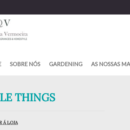
E
SOBRE NÓS
GARDENING
AS NOSSAS M
TLE THINGS
 Á LOJA