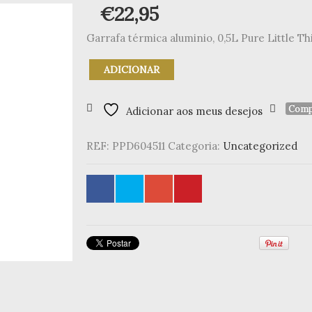
€
22,95
Garrafa térmica aluminio, 0,5L Pure Little Th
Quantidade
ADICIONAR
de
Garrafa
térmica
Comp
Adicionar aos meus desejos
aluminio,
0,5L
REF:
PPD604511
Categoria:
Uncategorized
Pure
Little
Things