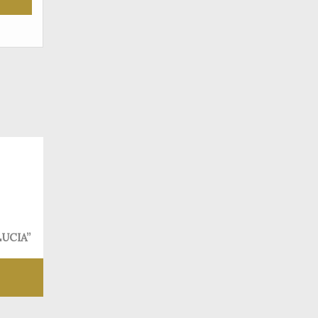
UCIA”
 desejos