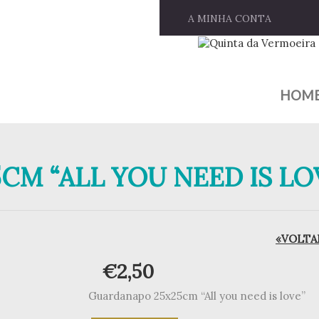
A MINHA CONTA
HOM
M “ALL YOU NEED IS LO
«VOLTAR
€
2,50
Guardanapo 25x25cm “All you need is love”