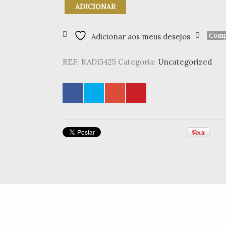
Quantidade
ADICIONAR
de
Guardanapo
25x25cm
Comp
Adicionar aos meus desejos
"All
you
REF:
RAD15425
Categoria:
Uncategorized
need
is
love"