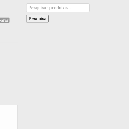
Pesquisar
por:
Pesquisa
arar