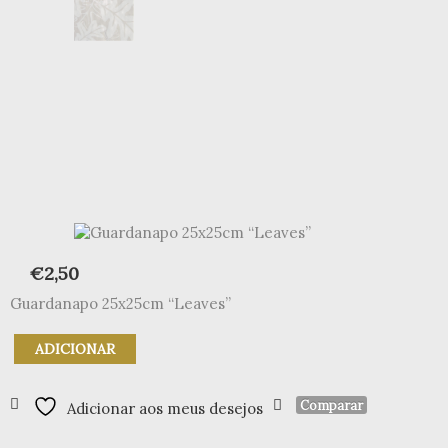
€
2,50
Guardanapo 25x25cm “Leaves”
Quantidade
ADICIONAR
de
Guardanapo
25x25cm
Comparar
Adicionar aos meus desejos
"Leaves"