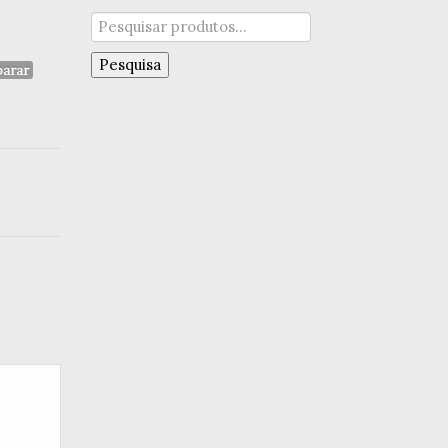
Pesquisar
por:
Pesquisa
arar