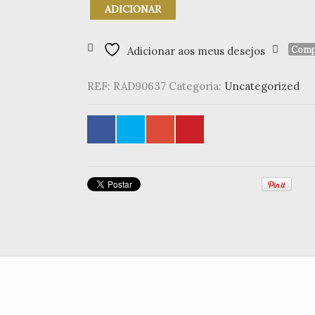
Quantidade
ADICIONAR
de
Guardanapo
25x25cm
Comp
Adicionar aos meus desejos
"Merry
Christmas"
REF:
RAD90637
Categoria:
Uncategorized