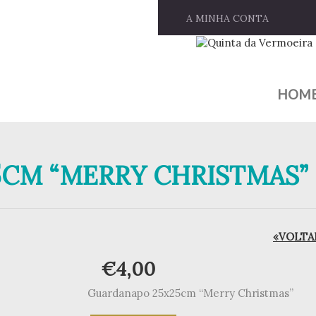
A MINHA CONTA
HOM
CM “MERRY CHRISTMAS”
«VOLTAR
€
4,00
Guardanapo 25x25cm “Merry Christmas”