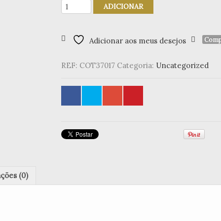
Quantidade
ADICIONAR
de
Guardanapos
Nalia
Comp
Adicionar aos meus desejos
mostarda
(Set
2)
REF:
COT37017
Categoria:
Uncategorized
ações (0)