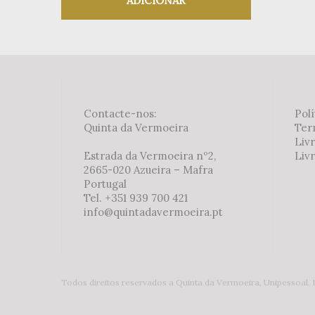
ADICIONAR
Adicionar aos meus desejos
Contacte-nos:
Polí
Quinta da Vermoeira
Ter
Liv
Estrada da Vermoeira nº2,
Livr
2665-020 Azueira – Mafra
Portugal
Tel. +351 939 700 421
info@quintadavermoeira.pt
Todos direitos reservados a Quinta da Vermoeira, Unipessoal, 