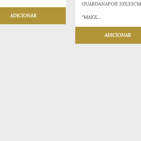
GUARDANAPOS 33X33CM
ADICIONAR
“MAKE...
Adicionar aos meus desejos
ADICIONAR
Adicionar aos meus