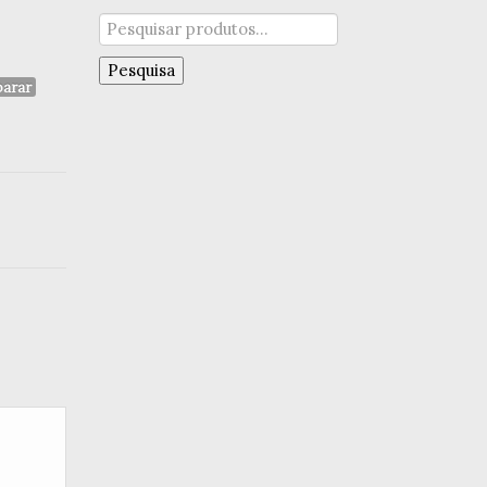
Pesquisar
por:
Pesquisa
arar