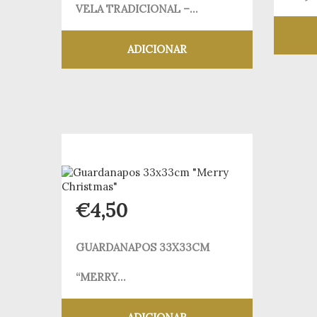
VELA TRADICIONAL –...
ADICIONAR
Adicionar aos meus desejos
€
4,50
GUARDANAPOS 33X33CM
“MERRY...