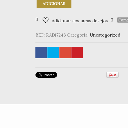
Quantidade
ADICIONAR
de
Guirlande
de
Comp
Adicionar aos meus desejos
Papel
"Chain
REF:
RAD17243
Categoria:
Uncategorized
of
circles
-
Jungle"