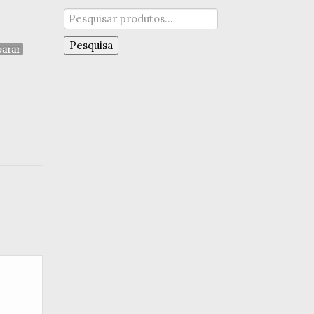
Pesquisar
por:
Pesquisa
arar