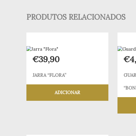
PRODUTOS RELACIONADOS
€
39,90
€
4
JARRA “FLORA”
GUAR
“BON
ADICIONAR
Adicionar aos meus desejos