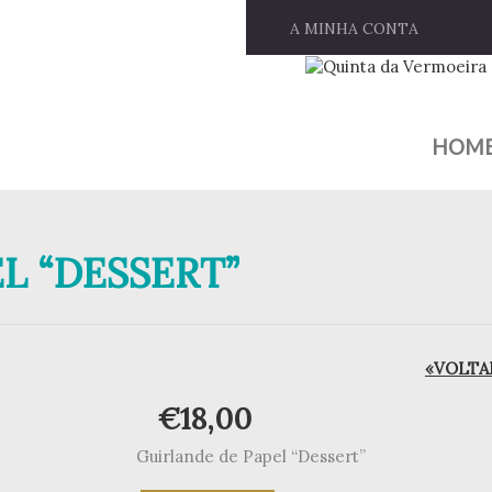
A MINHA CONTA
HOM
L “DESSERT”
«VOLTAR
€
18,00
Guirlande de Papel “Dessert”