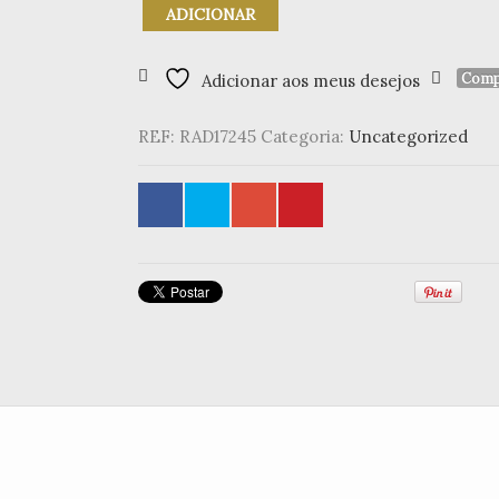
Quantidade
ADICIONAR
de
Guirlande
de
Comp
Adicionar aos meus desejos
Papel
"Dessert"
REF:
RAD17245
Categoria:
Uncategorized