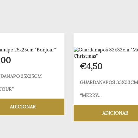
,00
€
4,50
DANAPO 25X25CM
GUARDANAPOS 33X33CM
JOUR”
“MERRY...
ADICIONAR
ADICIONAR
Adicionar aos meus desejos
Adicionar aos meus