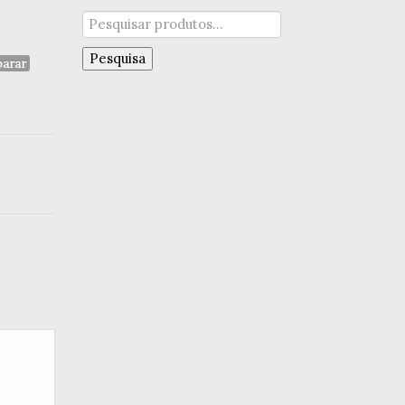
Pesquisar
por:
Pesquisa
arar