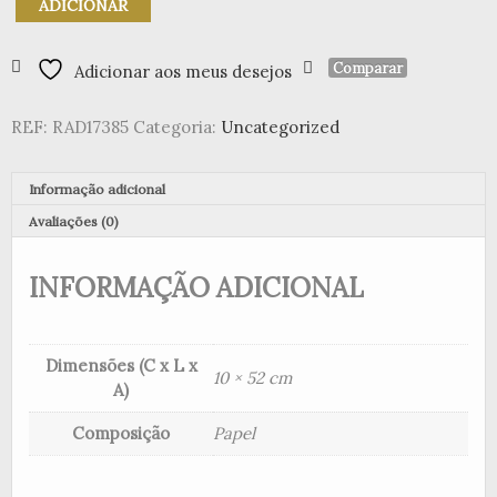
ADICIONAR
de
Guirlande
de
Comparar
Adicionar aos meus desejos
Papel
"Stripes
REF:
RAD17385
Categoria:
Uncategorized
with
shades
of
Informação adicional
grey
and
Avaliações (0)
Porcelain
pearl"
INFORMAÇÃO ADICIONAL
(pequeno)
Dimensões (C x L x
10 × 52 cm
A)
Composição
Papel