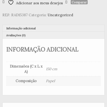
Comparar
Adicionar aos meus desejos
de
Papel
Circulos
REF:
RAD15387
Categoria:
Uncategorized
Dourado
e
Rosa
Informação adicional
Avaliações (0)
INFORMAÇÃO ADICIONAL
Dimensões (C x L x
150 cm
A)
Composição
Papel