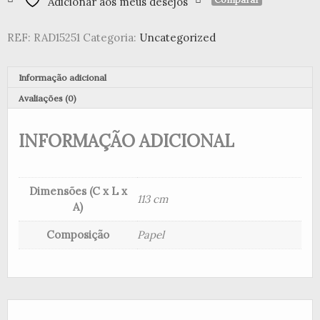
Adicionar aos meus desejos
de
Papel
REF:
RAD15251
Categoria:
Uncategorized
Circulos
Informação adicional
Avaliações (0)
INFORMAÇÃO ADICIONAL
Dimensões (C x L x
113 cm
A)
Composição
Papel