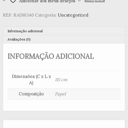
Adicionar aos meus desejos
de
Papel
REF:
RAD16340
Categoria:
Uncategorized
e
Tecido
Informação adicional
Avaliações (0)
INFORMAÇÃO ADICIONAL
Dimensões (C x L x
115 cm
A)
Composição
Papel