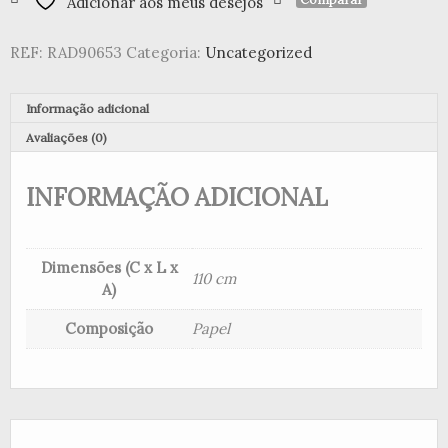
Adicionar aos meus desejos
de
Papel
REF:
RAD90653
Categoria:
Uncategorized
Estrelas
e
Esferas
Informação adicional
Avaliações (0)
INFORMAÇÃO ADICIONAL
Dimensões (C x L x
110 cm
A)
Composição
Papel