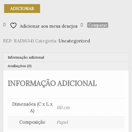
Quantidade
ADICIONAR
de
Guirlande
Suspensa
Comparar
Adicionar aos meus desejos
de
Papel
REF:
RAD16341
Categoria:
Uncategorized
Grande
com
Borboletas
Informação adicional
Avaliações (0)
INFORMAÇÃO ADICIONAL
Dimensões (C x L x
110 cm
A)
Composição
Papel