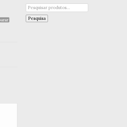
Pesquisar
por:
Pesquisa
arar