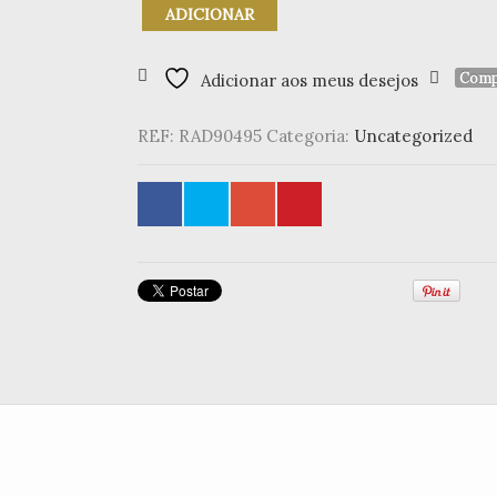
Quantidade
ADICIONAR
de
Heaven
Sisters
Comp
Adicionar aos meus desejos
-
8th
REF:
RAD90495
Categoria:
Uncategorized
edition
-
Aurélia