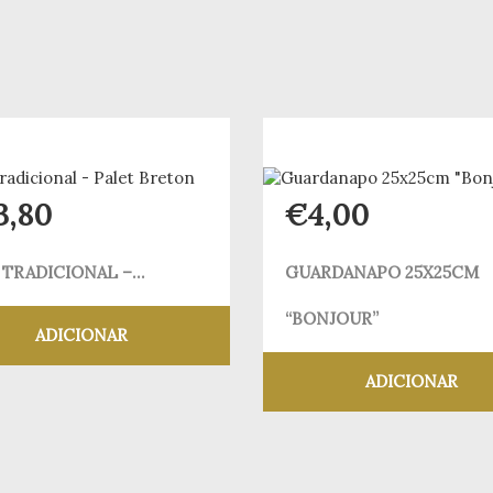
3,80
€
4,00
 TRADICIONAL –...
GUARDANAPO 25X25CM
“BONJOUR”
ADICIONAR
ADICIONAR
Adicionar aos meus desejos
Adicionar aos meus