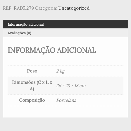
REF:
RAD51279
Categoria:
Uncategorized
Informação adicional
Avaliações (0)
INFORMAÇÃO ADICIONAL
Peso
2 kg
Dimensões (C x L x
26 × 13 × 18 cm
A)
Composição
Porcelana