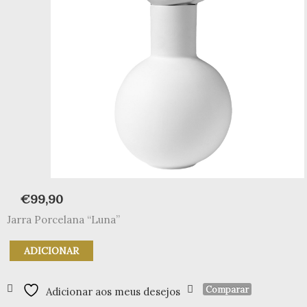
€
99,90
Jarra Porcelana “Luna”
Quantidade
ADICIONAR
de
Jarra
com
Comparar
Adicionar aos meus desejos
cabeça