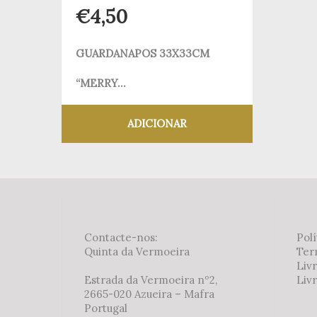
€
4,50
GUARDANAPOS 33X33CM
“MERRY...
ADICIONAR
Adicionar aos meus desejos
Contacte-nos:
Polí
Quinta da Vermoeira
Ter
Liv
Estrada da Vermoeira nº2,
Livr
2665-020 Azueira – Mafra
Portugal