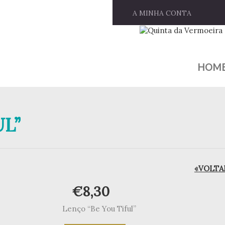
A MINHA CONTA
HOM
UL”
«VOLTAR
€
8,30
Lenço “Be You Tiful”