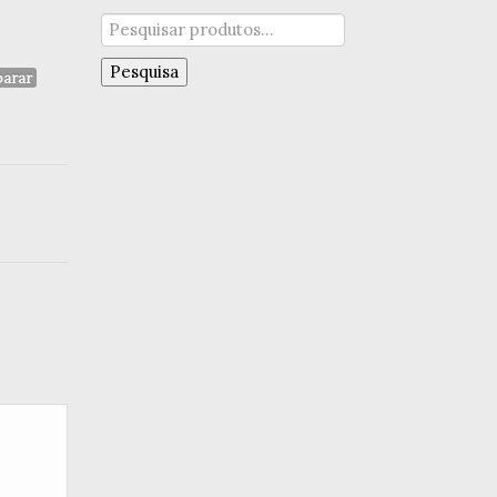
Pesquisar
por:
Pesquisa
arar