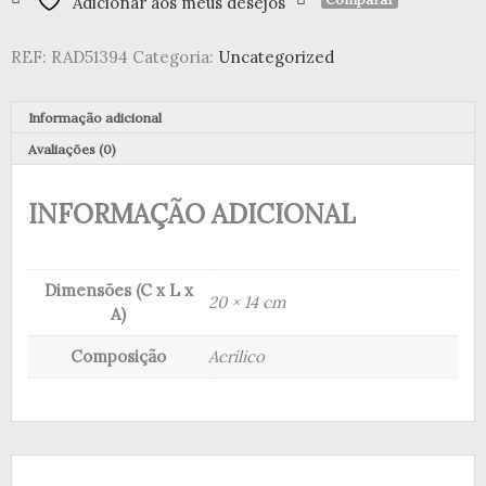
Adicionar aos meus desejos
Acrilico
"Rainbows"
REF:
RAD51394
Categoria:
Uncategorized
(Pink)
Informação adicional
Avaliações (0)
INFORMAÇÃO ADICIONAL
Dimensões (C x L x
20 × 14 cm
A)
Composição
Acrilico