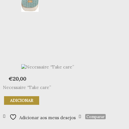
€
20,00
Necessaire “Take care”
Quantidade
ADICIONAR
de
Necessaire
"Take
Comparar
Adicionar aos meus desejos
care"