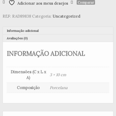
Comparar
Adicionar aos meus desejos
"Stories
Santa
Small"
REF:
RAD89838
Categoria:
Uncategorized
Informação adicional
Avaliações (0)
INFORMAÇÃO ADICIONAL
Dimensões (C x L x
3 × 10 cm
A)
Composição
Porcelana