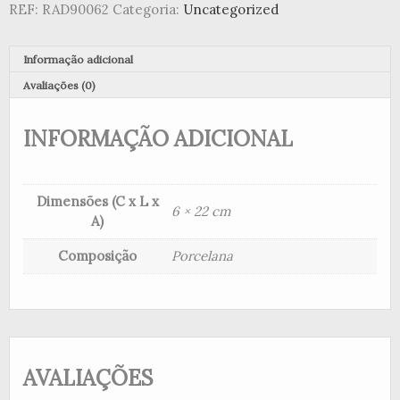
REF:
RAD90062
Categoria:
Uncategorized
LED"
Informação adicional
Avaliações (0)
INFORMAÇÃO ADICIONAL
Dimensões (C x L x
6 × 22 cm
A)
Composição
Porcelana
AVALIAÇÕES