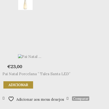
€
23,00
Pai Natal Porcelana ” Tales Santa LED”
Quantidade
ADICIONAR
de
Pai
Natal
Comparar
Adicionar aos meus desejos
"Tales
Santa