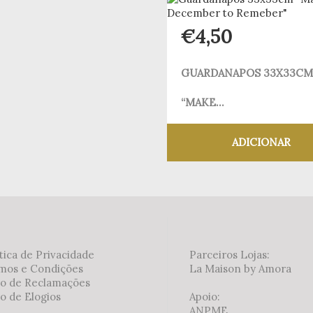
€
4,50
GUARDANAPOS 33X33CM
“MAKE...
ADICIONAR
Adicionar aos meus
tica de Privacidade
Parceiros Lojas:
mos e Condições
La Maison by Amora
ro de Reclamações
o de Elogios
Apoio:
ANPME