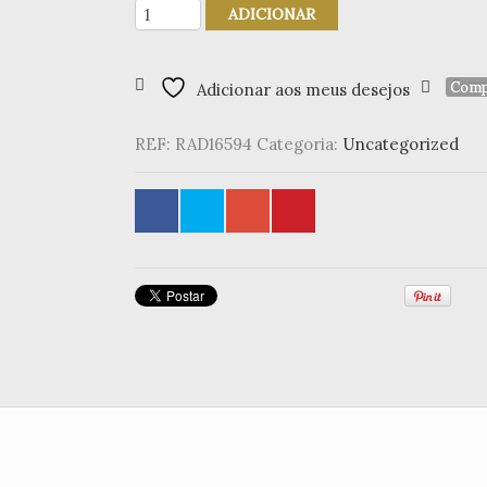
Quantidade
ADICIONAR
de
Porta
Palitos
Comp
Adicionar aos meus desejos
casinha
REF:
RAD16594
Categoria:
Uncategorized