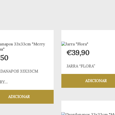
€
39,90
,50
JARRA “FLORA”
DANAPOS 33X33CM
ADICIONAR
Y...
Adicionar aos meus
ADICIONAR
Adicionar aos meus desejos