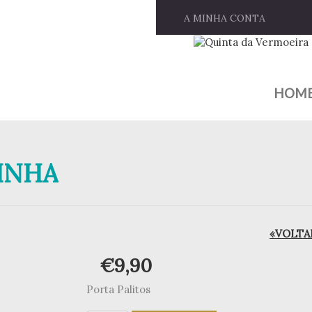
A MINHA CONTA
HOM
INHA
«VOLTAR
€
9,90
Porta Palitos