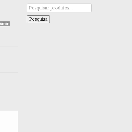
Pesquisar
por:
Pesquisa
arar