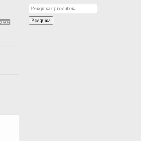
Pesquisar
por:
Pesquisa
arar