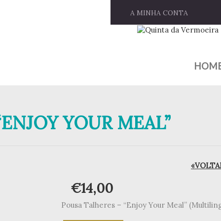
A MINHA CONTA
HOM
“ENJOY YOUR MEAL”
«VOLTAR
€
14,00
Pousa Talheres – “Enjoy Your Meal” (Multiling