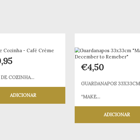
9,95
€
4,50
 DE COZINHA...
GUARDANAPOS 33X33CM
ADICIONAR
“MAKE...
Adicionar aos meus desejos
ADICIONAR
Adicionar aos meus