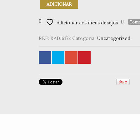
Quantidade
ADICIONAR
de
Pousa
Talheres
Comp
Adicionar aos meus desejos
-
"Enjoy
REF:
RAD16172
Categoria:
Uncategorized
Your
Meal"