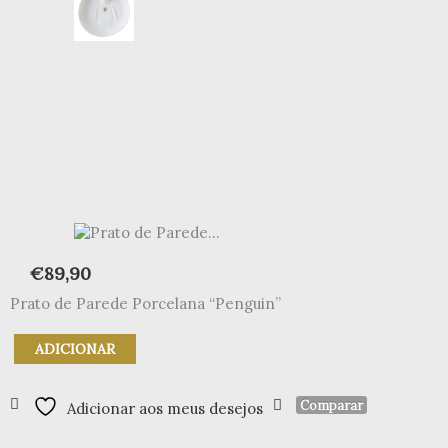
€
89,90
Prato de Parede Porcelana “Penguin”
Quantidade
ADICIONAR
de
Prato
de
Comparar
Adicionar aos meus desejos
Parede
"pinguin"