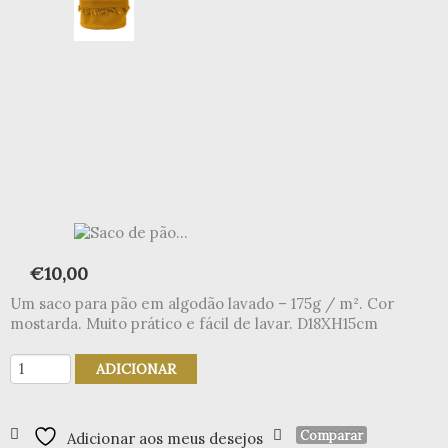
€
10,00
Um saco para pão em algodão lavado – 175g / m². Cor
mostarda. Muito prático e fácil de lavar. D18XH15cm
Quantidade
ADICIONAR
de
Saco
de
Comparar
Adicionar aos meus desejos
pão