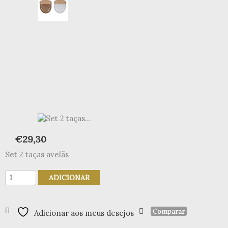
€
29,30
Set 2 taças avelãs
Quantidade
ADICIONAR
de
Set
2
Comparar
Adicionar aos meus desejos
taças
avelã