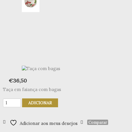
€
36,50
Taça em faiança com bagas
Quantidade
ADICIONAR
de
Taça
com
Comparar
Adicionar aos meus desejos
bagas