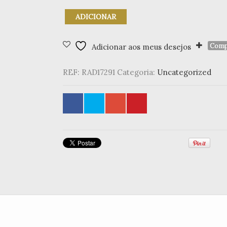
Quantidade
ADICIONAR
de
Tacinhas
Jardim
Comp
Adicionar aos meus desejos
prateado
(Set
REF:
RAD17291
Categoria:
Uncategorized
3)