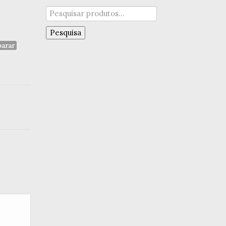
Pesquisar
por:
Pesquisa
arar