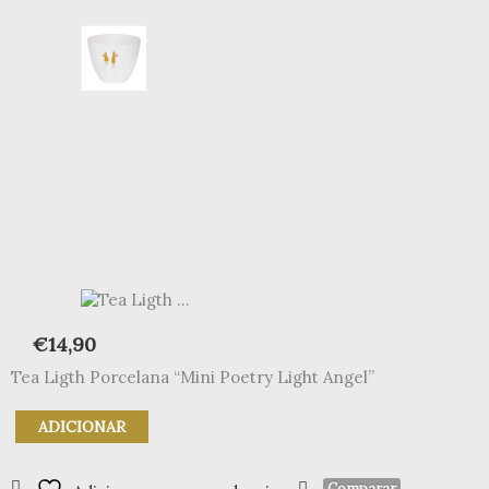
€
14,90
Tea Ligth Porcelana “Mini Poetry Light Angel”
Quantidade
ADICIONAR
de
Tea
Ligth
Comparar