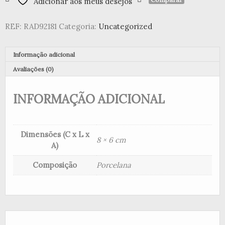
Adicionar aos meus desejos
anjinhos
dourados
REF:
RAD92181
Categoria:
Uncategorized
pq.
Informação adicional
Avaliações (0)
INFORMAÇÃO ADICIONAL
Dimensões (C x L x
8 × 6 cm
A)
Composição
Porcelana