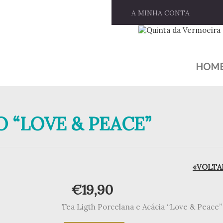
A MINHA CONTA
HOM
 “LOVE & PEACE”
«VOLTAR
€
19,90
Tea Ligth Porcelana e Acácia “Love & Peace”