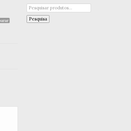
Pesquisar
por:
Pesquisa
arar