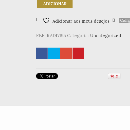
Quantidade
ADICIONAR
de
Tea
Ligth
Comp
Adicionar aos meus desejos
coração
"Love
REF:
RAD17195
Categoria:
Uncategorized
&
Peace"