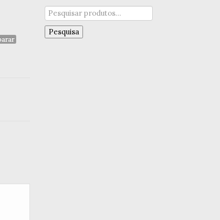
Pesquisar
por:
Pesquisa
arar