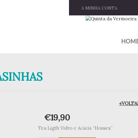
A MINHA CONTA
HOM
ASINHAS
«VOLTAR
€
19,90
Tea Ligth Vidro e Acácia “Houses”