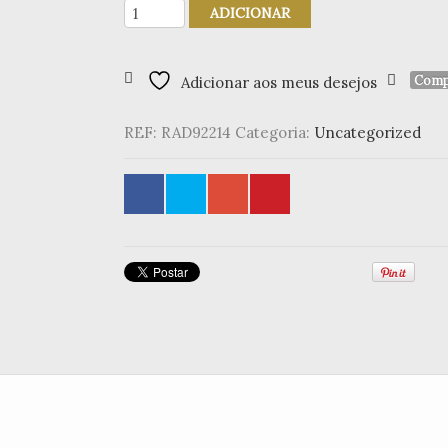
Quantidade
ADICIONAR
de
Tea
Ligth
Comp
Adicionar aos meus desejos
Vidro
casinhas
REF:
RAD92214
Categoria:
Uncategorized