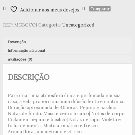
Perfumada
Comparar
Adicionar aos meus desejos
160gr
-
Concombre
REF:
MGBGCO1
Categoria:
Uncategorized
Basilic
Descrição
Informação adicional
Avaliações (0)
DESCRIÇÃO
Para criar uma atmosfera única e perfumada em sua
casa, a vela proporciona uma difusão lenta e contínua.
Duração aproximada de 40horas. Pepino e basilico,
Notas de fundo: Musc e cedro branco| Notas de corpo:
Ciclamen, pepino e basilico| Notas de topo: Violeta e
folha de menta. Muito aromático e fresco.
Aroma floral, amadeirado e cítrico