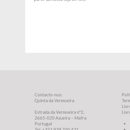
Contacte-nos:
Polí
Quinta da Vermoeira
Ter
Livr
Estrada da Vermoeira nº2,
Livr
2665-020 Azueira – Mafra
Portugal
Tel. +351 939 700 421