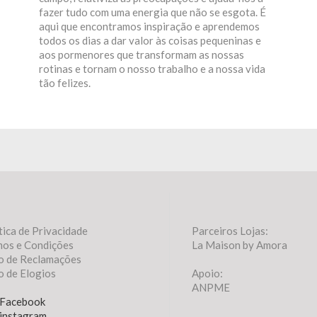
fazer tudo com uma energia que não se esgota. É
aqui que encontramos inspiração e aprendemos
todos os dias a dar valor às coisas pequeninas e
aos pormenores que transformam as nossas
rotinas e tornam o nosso trabalho e a nossa vida
tão felizes.
tica de Privacidade
Parceiros Lojas:
mos e Condições
La Maison by Amora
o de Reclamações
o de Elogios
Apoio:
ANPME
Facebook
instagram