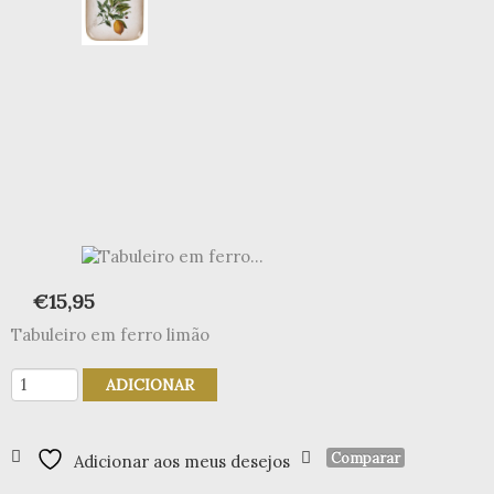
€
15,95
Tabuleiro em ferro limão
Quantidade
ADICIONAR
de
Tabuleiro
em
Comparar
Adicionar aos meus desejos
ferro
limão